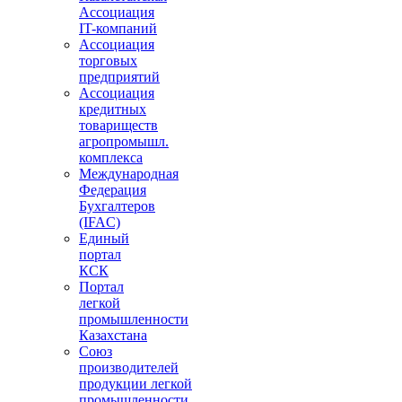
Ассоциация
IT-компаний
Ассоциация
торговых
предприятий
Ассоциация
кредитных
товариществ
агропромышл.
комплекса
Международная
Федерация
Бухгалтеров
(IFAC)
Единый
портал
КСК
Портал
легкой
промышленности
Казахстана
Союз
производителей
продукции легкой
промышленности