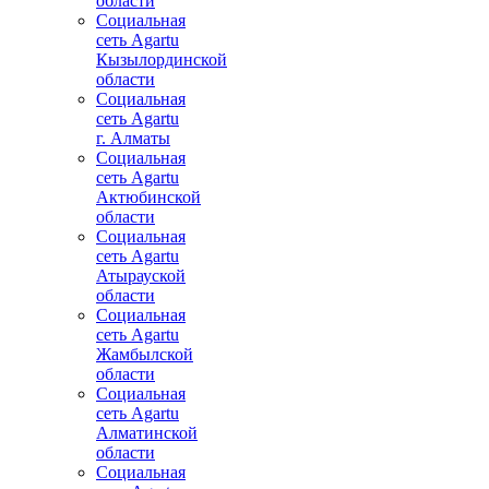
области
Социальная
сеть Agartu
Кызылординской
области
Социальная
сеть Agartu
г. Алматы
Социальная
сеть Agartu
Актюбинской
области
Социальная
сеть Agartu
Атырауской
области
Социальная
сеть Agartu
Жамбылской
области
Социальная
сеть Agartu
Алматинской
области
Социальная