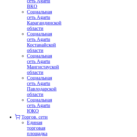
сеть Agartu
ВКО
Социальная
сеть Agartu
Карагандинской
области
Социальная
сеть Agartu
Костанайской
области
Социальная
сеть Agartu
Мангистауской
области
Социальная
сеть Agartu
Павлодарской
области
Социальная
сеть Agartu
ЮКО
Торгов. сети
Единая
торговая
площадка