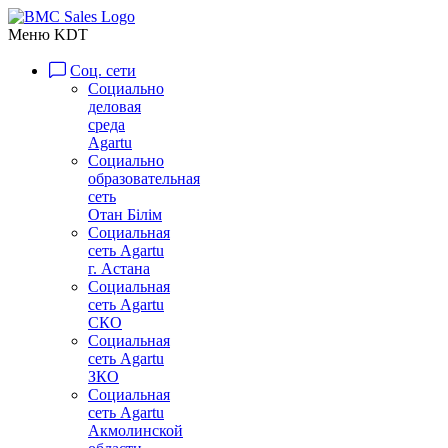
Меню KDT
Соц. сети
Социально
деловая
среда
Agartu
Социально
образовательная
сеть
Отан Бiлiм
Социальная
сеть Agartu
г. Астана
Социальная
сеть Agartu
СКО
Социальная
сеть Agartu
ЗКО
Социальная
сеть Agartu
Акмолинской